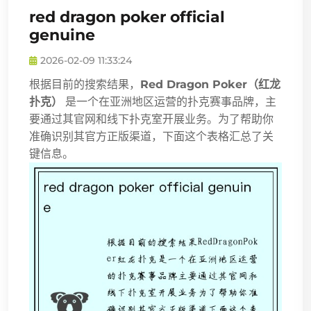
red dragon poker official
genuine
2026-02-09 11:33:24
根据目前的搜索结果，
Red Dragon Poker（红龙
扑克）
是一个在亚洲地区运营的扑克赛事品牌，主
要通过其官网和线下扑克室开展业务。为了帮助你
准确识别其官方正版渠道，下面这个表格汇总了关
键信息。