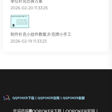
单位扑克比赛方案
2026-02-20 11:33:25
制作扑克小挂件教案,扑克牌小手工
2026-02-19 11:33:23
欢迎莅临▓QQPOKER下载丨QQPOKER官网丨