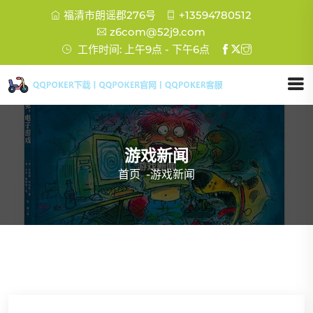
福清市朗谣郡276号
+13594780512
z6com@52j9.com
工作时间: 上午9点 - 下午6点
游戏新闻
首页
-
游戏新闻