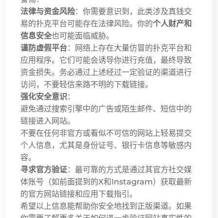
法律与资金风险
：你需要意识到，此类涉及真钱交
易的扑克平台可能存在法律风险。你的
个人财产和
信息安全
也可能面临威胁。
谨防虚假平台
：网络上存在大量仿冒的扑克平台和
应用程序。它们可能会诱导你进行充值，最终导致
资金损失。务必通过上述经过一定验证的渠道进行
访问，不要轻信来路不明的下载链接。
强化安全意识
：
避免通过搜索引擎中的广告或陌生邮件、短信中的
链接进入网站。
不要在任何非官方或看似不可信的网站上轻易提交
个人信息，尤其是身份证号、银行卡信息等敏感内
容。
寻求官方验证
：最可靠的方式是通过其官方社交媒
体账号（如前面提到的X和Instagram）获取最新
的官方网站链接和应用下载指引。
希望以上信息能帮助你安全地找到正版渠道。如果